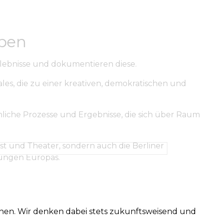
eben
rlebnisse und dokumentieren diese.
ales, die zu einer kreativen, demokratischen und
liche Prozesse und Ergebnisse, die sich über Raum
t und Theater, sondern auch die Berliner
tungen Europas.
ionen. Wir denken dabei stets zukunftsweisend und