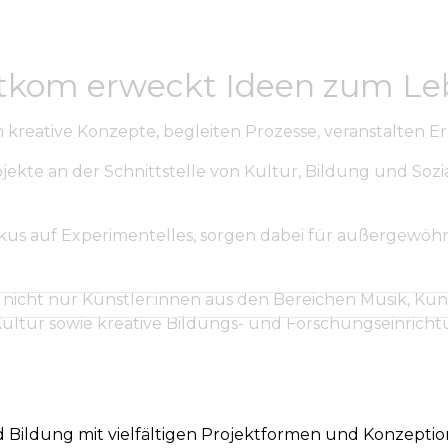
tkom erweckt Ideen zum L
kreative Konzepte, begleiten Prozesse, veranstalten E
ojekte an der Schnittstelle von Kultur, Bildung und Sozi
us auf Experimentelles, sorgen dabei für außergewöhn
icht nur Künstler:innen aus den Bereichen Musik, Kuns
ultur sowie kreative Bildungs- und Forschungseinrich
nd Bildung mit vielfältigen Projektformen und Konzept